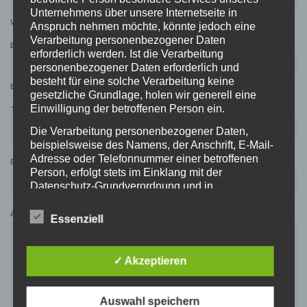
Unternehmens über unsere Internetseite in
VORNAME
NACHNAME
Anspruch nehmen möchte, könnte jedoch eine
Verarbeitung personenbezogener Daten
E-MAIL
*
erforderlich werden. Ist die Verarbeitung
personenbezogener Daten erforderlich und
besteht für eine solche Verarbeitung keine
E-MAIL-ADRESSE
E-MAIL BESTÄTIGEN
gesetzliche Grundlage, holen wir generell eine
Einwilligung der betroffenen Person ein.
TELEFON
Die Verarbeitung personenbezogener Daten,
beispielsweise des Namens, der Anschrift, E-Mail-
Adresse oder Telefonnummer einer betroffenen
BETREFF
*
Person, erfolgt stets im Einklang mit der
Datenschutz-Grundverordnung und in
Übereinstimmung mit den für uns geltenden
landesspezifischen Datenschutzbestimmungen.
ANLIEGEN
*
Essenziell
Mittels dieser Datenschutzerklärung möchte unser
Unternehmen die Öffentlichkeit über Art, Umfang
und Zweck der von uns erhobenen, genutzten und
✓ Akzeptieren
verarbeiteten personenbezogenen Daten
informieren. Ferner werden betroffene Personen
mittels dieser Datenschutzerklärung über die ihnen
Auswahl speichern