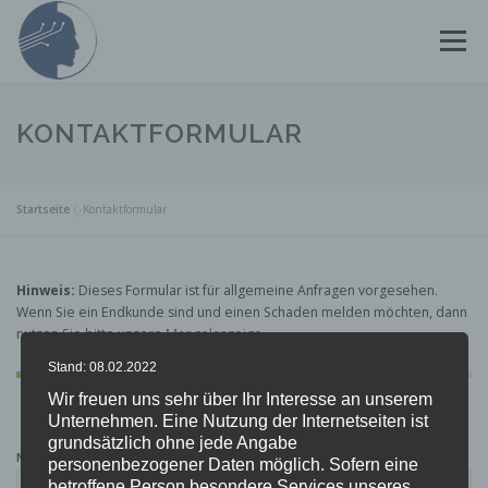
Zum
Inhalt
Menü
springen
STARTSEITE
ÜBER UNS
KONTAKTFORMULAR
FORMULARE BESTELLEN
KONTAKT
Startseite
»
Kontaktformular
MANGELANZEIGE EINREICHEN
Hinweis:
Dieses Formular ist für allgemeine Anfragen vorgesehen.
Wenn Sie ein Endkunde sind und einen Schaden melden möchten, dann
nutzen Sie bitte unsere
Mangelanzeige
.
Stand: 08.02.2022
Wir freuen uns sehr über Ihr Interesse an unserem
Unternehmen. Eine Nutzung der Internetseiten ist
grundsätzlich ohne jede Angabe
NAME
*
personenbezogener Daten möglich. Sofern eine
betroffene Person besondere Services unseres